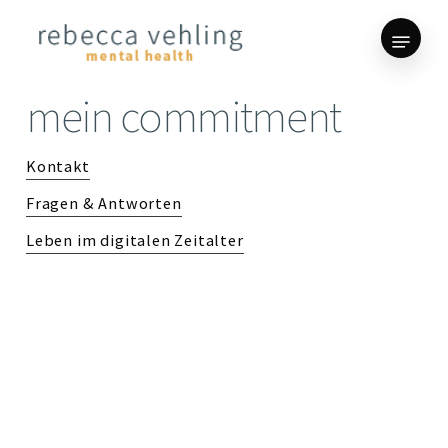
Skip
Menu
to
Close
main
Menu
content
mein
commitment
Kontakt
Fragen & Antworten
Leben im digitalen Zeitalter